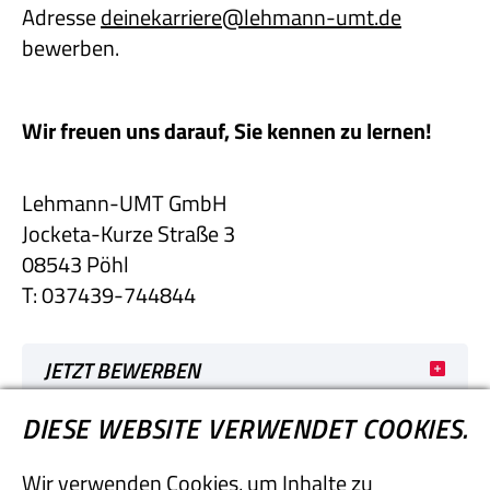
Adresse
deinekarriere@lehmann-umt.de
bewerben.
Wir freuen uns darauf, Sie kennen zu lernen!
Lehmann-UMT GmbH
Jocketa-Kurze Straße 3
08543 Pöhl
T: 037439-744844
JETZT BEWERBEN
DIESE WEBSITE VERWENDET COOKIES.
Lehmann-UMT GmbH
Wir verwenden Cookies, um Inhalte zu