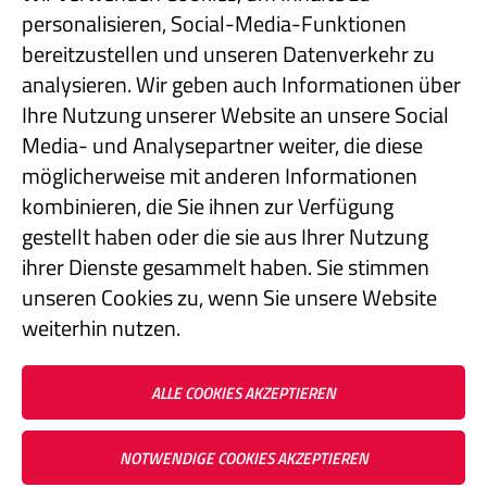
Jocketa - Kurze Straße 3
personalisieren, Social-Media-Funktionen
08543 Pöhl
bereitzustellen und unseren Datenverkehr zu
analysieren. Wir geben auch Informationen über
Ihre Nutzung unserer Website an unsere Social
Telefon: +49 37439 7440
Media- und Analysepartner weiter, die diese
E-Mail: info@lehmann-umt.de
möglicherweise mit anderen Informationen
kombinieren, die Sie ihnen zur Verfügung
gestellt haben oder die sie aus Ihrer Nutzung
Vertreten durch Geschäftsführer Titus Lehmann
ihrer Dienste gesammelt haben. Sie stimmen
Handelsregister: HRB 3086
unseren Cookies zu, wenn Sie unsere Website
Ust-ID-Nr.: DE141243847
weiterhin nutzen.
Impressum
ALLE COOKIES AKZEPTIEREN
Datenschutz
AGB
NOTWENDIGE COOKIES AKZEPTIEREN