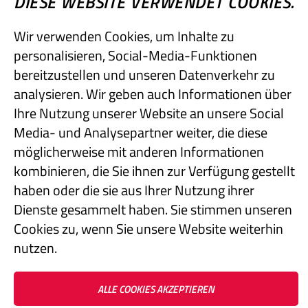
DIESE WEBSITE VERWENDET COOKIES.
Lehmann-UMT GmbH
Jocketa - Kurze Straße 3
Wir verwenden Cookies, um Inhalte zu
08543 Pöhl
personalisieren, Social-Media-Funktionen
bereitzustellen und unseren Datenverkehr zu
analysieren. Wir geben auch Informationen über
Telefon: +49 37439 7440
Ihre Nutzung unserer Website an unsere Social
E-Mail: info@lehmann-umt.de
Media- und Analysepartner weiter, die diese
möglicherweise mit anderen Informationen
kombinieren, die Sie ihnen zur Verfügung gestellt
Vertreten durch Geschäftsführer Titus Lehmann
haben oder die sie aus Ihrer Nutzung ihrer
Handelsregister: HRB 3086
Dienste gesammelt haben. Sie stimmen unseren
Ust-ID-Nr.: DE141243847
Cookies zu, wenn Sie unsere Website weiterhin
nutzen.
Impressum
Datenschutz
AGB
ALLE COOKIES AKZEPTIEREN