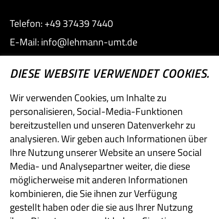
Telefon: +49 37439 7440
E-Mail: info@lehmann-umt.de
DIESE WEBSITE VERWENDET COOKIES.
Vertreten durch Geschäftsführer Titus Lehmann
Handelsregister: HRB 3086
Wir verwenden Cookies, um Inhalte zu
Ust-ID-Nr.: DE141243847
personalisieren, Social-Media-Funktionen
bereitzustellen und unseren Datenverkehr zu
Impressum
analysieren. Wir geben auch Informationen über
Datenschutz
Ihre Nutzung unserer Website an unsere Social
AGB
Media- und Analysepartner weiter, die diese
möglicherweise mit anderen Informationen
Folgen Sie uns für
kombinieren, die Sie ihnen zur Verfügung
mehr Einblicke
gestellt haben oder die sie aus Ihrer Nutzung